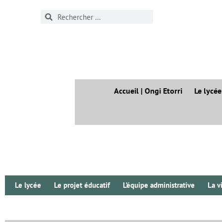
Accueil | Ongi Etorri
Le lycée
Le lycée
Le projet éducatif
L’équipe administrative
La v