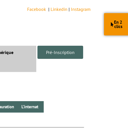
Facebook
|
Linkedin
|
Instagram
En 2
clics
érique
Pré-Inscription
auration
L’internat