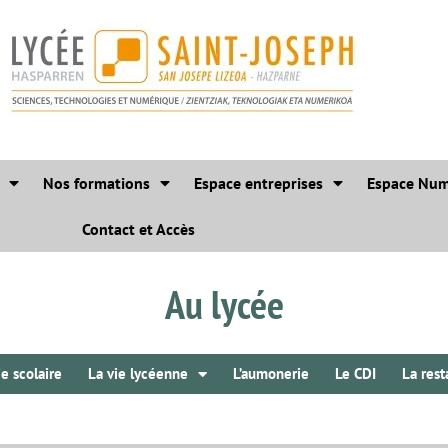
Nos formations
Espace entreprises
Espace Num
Contact et Accès
Au lycée
ie scolaire
La vie lycéenne
L’aumonerie
Le CDI
La rest