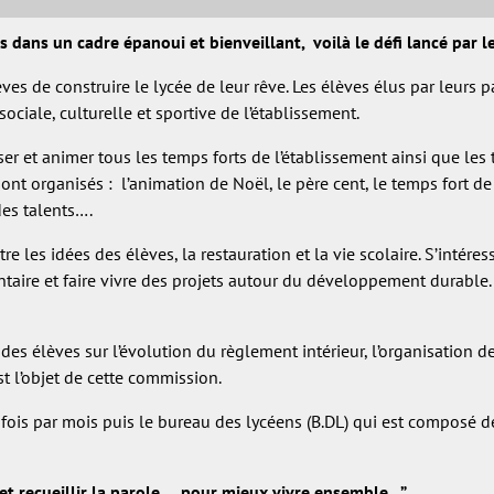
 dans un cadre épanoui et bienveillant, voilà le défi lancé par l
s de construire le lycée de leur rêve. Les élèves élus par leurs pa
ociale, culturelle et sportive de l’établissement.
er et animer tous les temps forts de l’établissement ainsi que le
ont organisés : l’animation de Noël, le père cent, le temps fort de
des talents….
tre les idées des élèves, la restauration et la vie scolaire. S’intér
entaire et faire vivre des projets autour du développement durable.
 des élèves sur l’évolution du règlement intérieur, l’organisation d
t l’objet de cette commission.
is par mois puis le bureau des lycéens (B.DL) qui est composé d
t recueillir la parole … pour mieux vivre ensemble…”