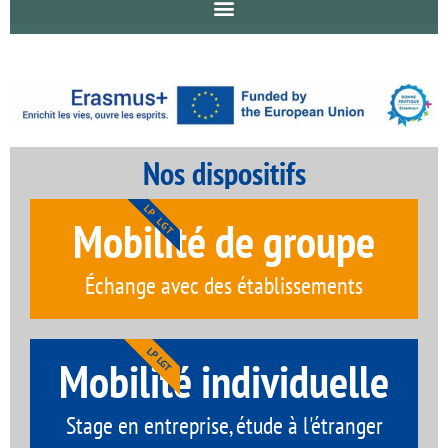
Nos dispositifs
LP LGT
Mobilité de groupe
Échange avec des établissements
LP LGT
Mobilité individuelle
Stage en entreprise, étude à l'étranger