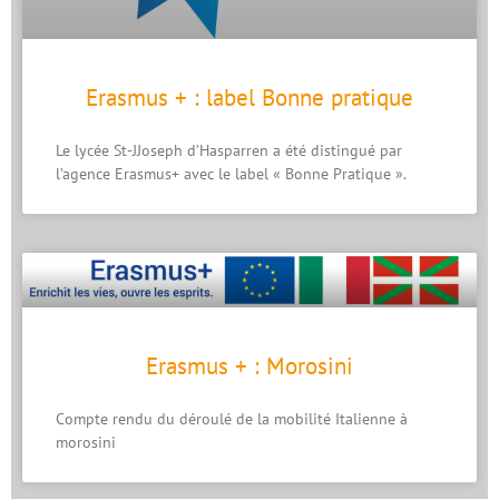
Erasmus + : label Bonne pratique
Le lycée St-JJoseph d’Hasparren a été distingué par
l’agence Erasmus+ avec le label « Bonne Pratique ».
Erasmus + : Morosini
Compte rendu du déroulé de la mobilité Italienne à
morosini