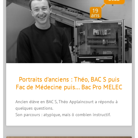
Portraits d’anciens : Théo, BAC S puis
Fac de Médecine puis… Bac Pro MELEC
Ancien élève en BAC S, Théo Applaincourt a répondu à
quelques questions.
Son parcours : atypique, mais ô combien instructif.