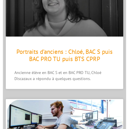
Portraits d’anciens : Chloé, BAC S puis
BAC PRO TU puis BTS CPRP
Ancienne élève en BAC S et en BAC PRO TU, Chloé
Discazaux a répondu à quelques questions.