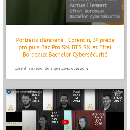
Portraits d’anciens : Corentin, 3ᵉ prépa
pro puis Bac Pro SN, BTS SN et Efrei
Bordeaux Bachelor Cybersécurité
Corentin a répondu à quelques questions.