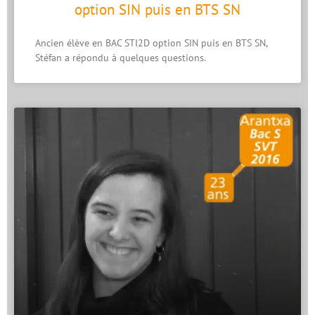
option SIN puis en BTS SN
Ancien élève en BAC STI2D option SIN puis en BTS SN,
Stéfan a répondu à quelques questions.