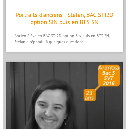
Portraits d’anciens : Stéfan, BAC STI2D
option SIN puis en BTS SN
Ancien élève en BAC STI2D option SIN puis en BTS SN,
Stéfan a répondu à quelques questions.