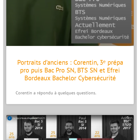
Portraits d’anciens : Corentin, 3ᵉ prépa
pro puis Bac Pro SN, BTS SN et Efrei
Bordeaux Bachelor Cybersécurité
Corentin a répondu à quelques questions.