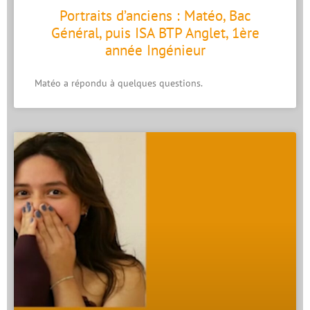
Portraits d’anciens : Matéo, Bac
Général, puis ISA BTP Anglet, 1ère
année Ingénieur
Matéo a répondu à quelques questions.