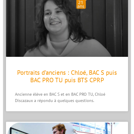
Portraits d’anciens : Chloé, BAC S puis
BAC PRO TU puis BTS CPRP
Ancienne élève en BAC S et en BAC PRO TU, Chloé
Discazaux a répondu à quelques questions.