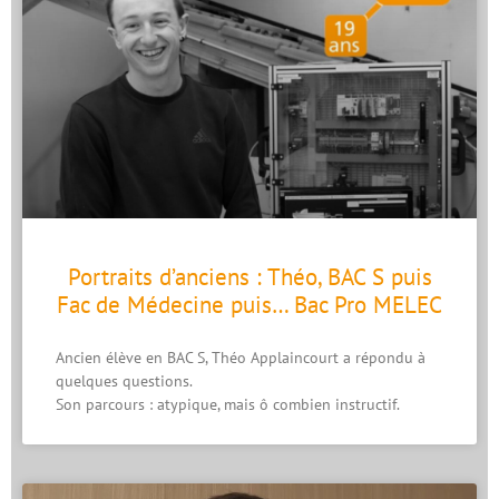
Portraits d’anciens : Théo, BAC S puis
Fac de Médecine puis… Bac Pro MELEC
Ancien élève en BAC S, Théo Applaincourt a répondu à
quelques questions.
Son parcours : atypique, mais ô combien instructif.