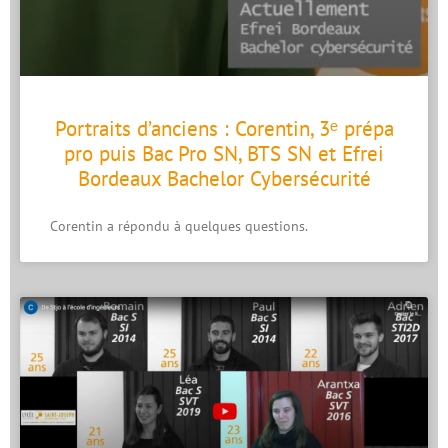
Portraits d’anciens : Corentin, 3ᵉ prépa
pro puis Bac Pro SN, BTS SN et Efrei
Bordeaux Bachelor Cybersécurité
Corentin a répondu à quelques questions.