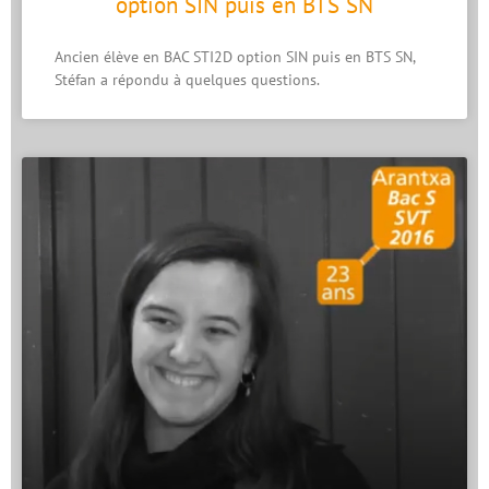
option SIN puis en BTS SN
Ancien élève en BAC STI2D option SIN puis en BTS SN,
Stéfan a répondu à quelques questions.